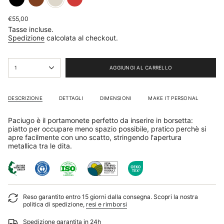
Prezzo
€55,00
base
Tasse incluse.
Spedizione
calcolata al checkout.
{"in_cart_html"=>"
1
AGGIUNGI AL CARRELLO
<span
class=\"quantity-
cart\">
{{
DESCRIZIONE
DETTAGLI
DIMENSIONI
MAKE IT PERSONAL
quantity
}}
Paciugo è il portamonete perfetto da inserire in borsetta:
</span>
piatto per occupare meno spazio possibile, pratico perchè si
nel
apre facilmente con uno scatto, stringendo l'apertura
carrello",
metallica tra le dita.
"decrease"=>"Diminuisci
la
quantità
per
{{
product
Reso garantito entro 15 giorni dalla consegna. Scopri la nostra
}}",
politica di spedizione,
resi e rimborsi
"multiples_of"=>"Incrementi
di
Spedizione garantita in 24h
{{