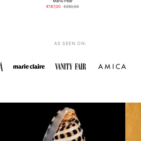
Mariù Pear
€187,00
€250,00
AS SEEN ON: