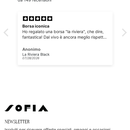
Borsa iconica
Ho regalato una borsa "la riviera", che dire,
fantastica! Dal vivo è ancora meglio rispetto
alle foto. Design pulito, "dritto", non urlato
ma che si fa notare. Qualità della manifattura
Anonimo
eccellente. Una vera icona di stile.
La Riviera Black
07/28/2026
Tutto questo con un servizio clienti
veramente efficace e presente.
Tempi di consegna rapidissimi, arrivata il
giorno dopo la spedizione.
Tutto ineccepibile!
NEWSLETTER
Iscriviti per ricevere offerte speciali, omaggi e occasioni