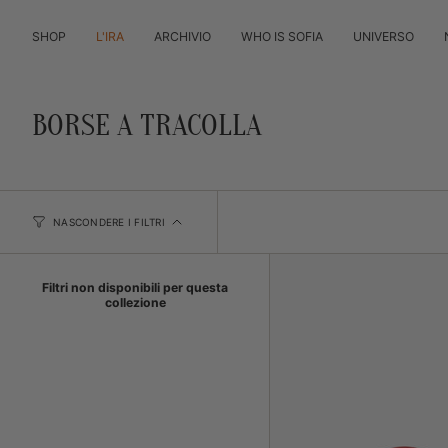
Vai
al
SHOP
L'IRA
ARCHIVIO
WHO IS SOFIA
UNIVERSO
contenuto
BORSE A TRACOLLA
NASCONDERE I FILTRI
Filtri non disponibili per questa
collezione