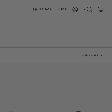
Lingua
Valuta
ITALIANO
EUR €
ACCOUNT
CERCA
Ordina
ORDINA PER
per