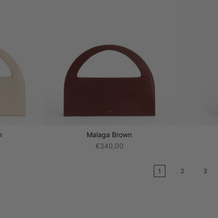
m
Malaga Brown
€340,00
1
2
3