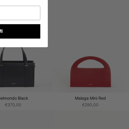
MI
Belmondo Black
Malaga Mini Red
€370,00
€290,00