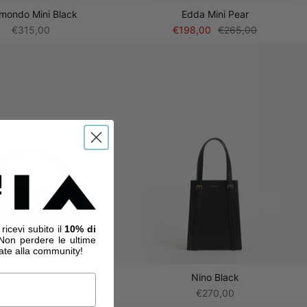
mondo Mini Black
Edda Mini Pear
€315,00
€198,00
€265,00
 ricevi subito il
10% di
Non perdere le ultime
vate alla community!
Edda Black
Nino Black
€350,00
€270,00