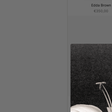
Edda Brown
€350,00
Belmondo Mini S
€220,00
€315