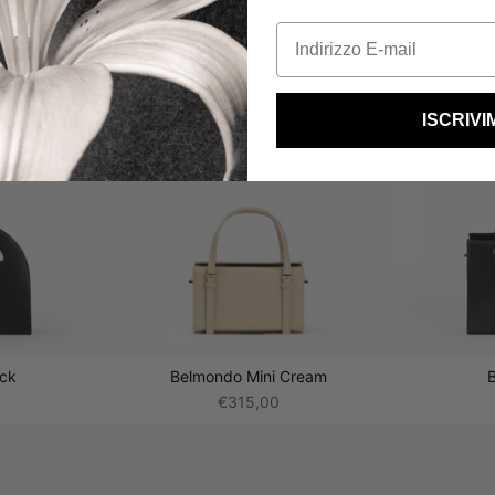
ISCRIVI
ack
Belmondo Mini Cream
€315,00