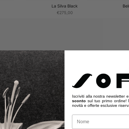
La Silva Black
Bel
€275,00
Iscriviti alla nostra newsletter e
sconto
sul tuo primo ordine! 
novità e offerte esclusive riser
ilk
Edda Mini Banana
,00
€198,00
€265,00