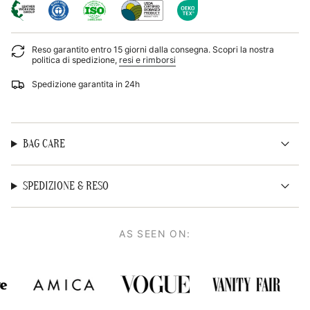
di
{{
quantity
}}",
Reso garantito entro 15 giorni dalla consegna. Scopri la nostra
"minimum_of"=>"Minimo
politica di spedizione,
resi e rimborsi
di
{{
Spedizione garantita in 24h
quantity
}}",
"maximum_of"=>"Massimo
di
{{
BAG CARE
quantity
}}"}
SPEDIZIONE & RESO
AS SEEN ON: