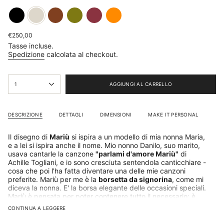
black
cream
brown
pear
plum
mandarino
Prezzo
€250,00
base
Tasse incluse.
Spedizione
calcolata al checkout.
{"in_cart_html"=>"
1
AGGIUNGI AL CARRELLO
<span
class=\"quantity-
cart\">
{{
DESCRIZIONE
DETTAGLI
DIMENSIONI
MAKE IT PERSONAL
quantity
}}
Il disegno di
Mariù
si ispira a un modello di mia nonna Maria,
</span>
e a lei si ispira anche il nome. Mio nonno Danilo, suo marito,
nel
usava cantarle la canzone
"parlami d'amore Mariù"
di
carrello",
Achille Togliani, e io sono cresciuta sentendola canticchiare -
"decrease"=>"Diminuisci
cosa che poi l'ha fatta diventare una delle mie canzoni
la
preferite. Mariù per me è la
borsetta da signorina
, come mi
quantità
diceva la nonna. E' la borsa elegante delle occasioni speciali.
per
Mariù è pensata per poter contenere tutto il necessario: è
{{
divisa in
3 scomparti e ha una tasca interna
per gli oggetti
product
CONTINUA A LEGGERE
di valore.
Il manico si può togliere per trasformala al volo in
}}",
una pochette
.
"multiples_of"=>"Incrementi