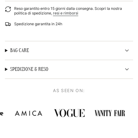
{{
Reso garantito entro 15 giorni dalla consegna. Scopri la nostra
quantity
politica di spedizione,
resi e rimborsi
}}",
"minimum_of"=>"Minimo
Spedizione garantita in 24h
di
{{
quantity
}}",
"maximum_of"=>"Massimo
BAG CARE
di
{{
quantity
}}"}
SPEDIZIONE & RESO
AS SEEN ON: