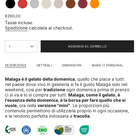
black
red
silver
cream
silk
brown
plum
mandarino
Prezzo
€290,00
base
Tasse incluse.
Spedizione
calcolata al checkout.
{"in_cart_html"=>"
1
AGGIUNGI AL CARRELLO
<span
class=\"quantity-
cart\">
{{
DESCRIZIONE
DETTAGLI
DIMENSIONI
MAKE IT PERSONAL
quantity
}}
Malaga è il gelato della domenica
, quello che piace a tutti:
</span>
nel paese dove vivo in gelateria si fa il gusto Malaga solo nel
nel
weekend, così per
tradizione
ogni domenica prima di pranzo
carrello",
ci si va e lo si compra per tutti.
Malaga, come il gelato, è
"decrease"=>"Diminuisci
l'essenza della domenica, è la borsa per fare quello che si
la
vuole
, ora nella
versione "mini"
. Le proporzioni più
quantità
contenute permettono di utilizzarla proprio in ogni occasione,
per
e la rendono perfetta indossata a
tracolla
.
{{
product
}}",
"multiples_of"=>"Incrementi
di