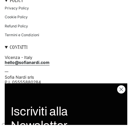
POLICY
Privacy Policy
Cookie Policy
Refund Policy
Termini e Condizioni
CONTATTI
Iscriviti alla
Vicenza - Italy
hello@sofianardi.com
Newsletter
__
Sofia Nardi srls
P.I. 05555880284
Iscriviti alla nostra Newsletter per
ricevere subito il 10% di sconto, offerte
esclusive e anteprime riservate alla
community.
Le tue preferenze relative alla privacy