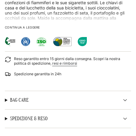
quantità
confezioni di fiammiferi e le sue sigarette sottili. Le chiavi di
per
casa e del lucchetto della sua bicicletta, i suoi cioccolatini,
{{
uno dei suoi profumi, un fazzoletto di seta, il portafoglio e gli
product
occhiali da sole. Maide la accompagna dalla mattina alla
}}",
sera, dal lunedì alla domenica, tutti i mesi dell'anno. A volte,
CONTINUA A LEGGERE
"multiples_of"=>"Incrementi
quando sta per salire in bicicletta, sostituisce il manico e
di
mette la tracolla . Altre volte invece, quando vuole sentirsi
{{
particolarmente elegante, mette il manico più corto e la porta
quantity
agganciata al braccio sinistro.
}}",
"minimum_of"=>"Minimo
Reso garantito entro 15 giorni dalla consegna. Scopri la nostra
di
politica di spedizione,
resi e rimborsi
{{
quantity
Spedizione garantita in 24h
}}",
"maximum_of"=>"Massimo
di
{{
quantity
BAG CARE
}}"}
SPEDIZIONE & RESO