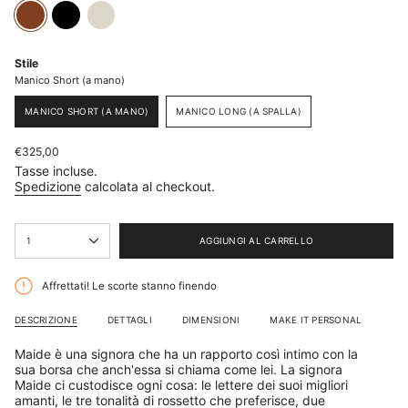
brown
black
cream
Stile
Manico Short (a mano)
MANICO SHORT (A MANO)
MANICO LONG (A SPALLA)
VARIANTE
VARIANTE
ESAURITA
ESAURITA
O
O
Prezzo
€325,00
NON
NON
base
Tasse incluse.
DISPONIBILE
DISPONIBILE
Spedizione
calcolata al checkout.
{"in_cart_html"=>"
1
AGGIUNGI AL CARRELLO
<span
class=\"quantity-
cart\">
Affrettati! Le scorte stanno finendo
{{
quantity
DESCRIZIONE
DETTAGLI
DIMENSIONI
MAKE IT PERSONAL
}}
</span>
nel
Maide è una signora che ha un rapporto così intimo con la
carrello",
sua borsa che anch'essa si chiama come lei. La signora
"decrease"=>"Diminuisci
Maide ci custodisce ogni cosa: le lettere dei suoi migliori
la
amanti, le tre tonalità di rossetto che preferisce, due