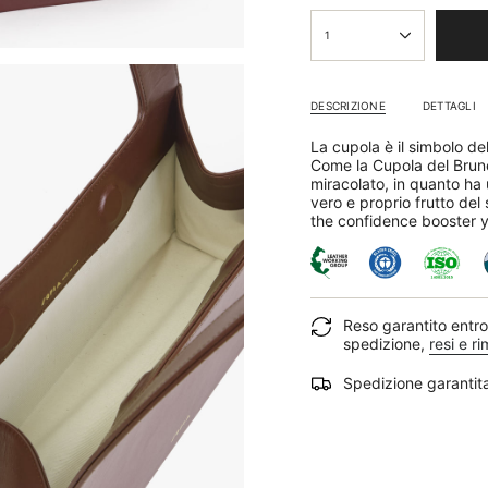
{"in_cart_html"=>"
<span
1
class=\"quantity-
cart\">
{{
DESCRIZIONE
DETTAGLI
quantity
}}
La cupola è il simbolo del
</span>
Come la Cupola del Brunel
nel
miracolato, in quanto ha u
carrello",
vero e proprio frutto del 
"decrease"=>"Diminuisci
the confidence booster y
la
quantità
per
{{
product
}}",
Reso garantito entro 
"multiples_of"=>"Incremen
spedizione,
resi e r
di
{{
Spedizione garantit
quantity
}}",
"minimum_of"=>"Minimo
di
{{
quantity