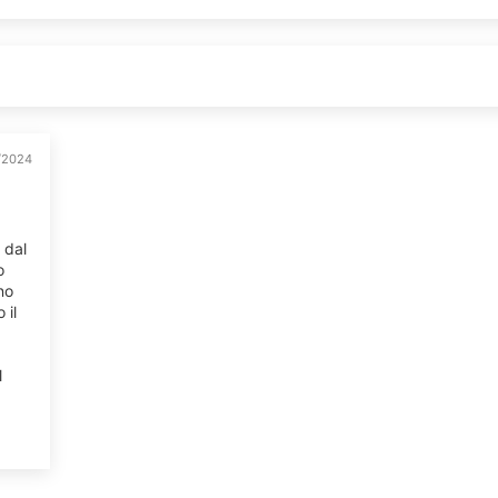
/2024
 dal
o
no
 il
l