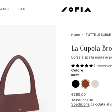
NEGOZI
F.A.Q.
Home
TUTTE LE BORSE
La Cupola Br
Borsa a spalla rigida in p
1 recensio
Colore
Brown
black
brown
cream
Prezzo
€360,00
base
Tasse incluse.
Spedizione
calcolata al 