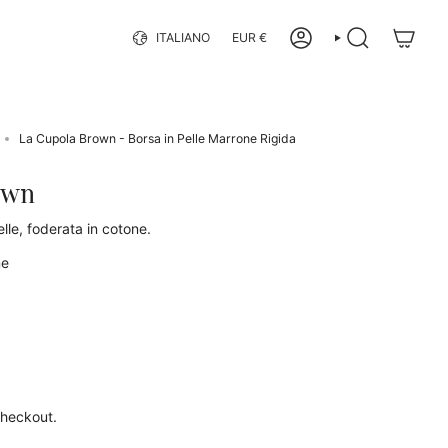
Lingua
Valuta
ITALIANO
EUR €
ACCOUNT
CERCA
La Cupola Brown - Borsa in Pelle Marrone Rigida
own
elle, foderata in cotone.
ne
checkout.