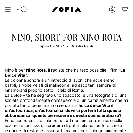
Vai
al
CERCA
ACCOUNT
contenuto
NINO, SHORT FOR NINO ROTA
aprile 02, 2024
Di Sofia Nardi
Nino è per
Nino Rota
, il regista che ha reso possibile il film "
La
Dolce Vita
".
La colonna sonora è un intreccio di suoni che accelerano i
battiti, a volte velati di malinconia: ad ascoltarli sembra di
innamorarsi proprio sotto il cielo di Roma.
La Dolce vita ha segnato uno spaccato, è una fotografia di una
società profondamente consapevole di un cambiamento che ha
portato tanto bene, ma non senza rischi:
La dolce Vita è
un’autocritica, un’autoanalisi: dove ci porterà tutta questa
abbondanza, questo benessere e questa spensieratezza?
Ecco, se potessimo solo per un attimo concentrarci solo sulla
sezione di bellezza, e credere di potercela concedere senza
rischiare di restarne assuefatti, ma volendo solo genuinamente